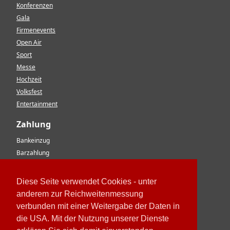
Konferenzen
Gala
Firmenevents
Open Air
Sport
Messe
Hochzeit
Volksfest
Entertainment
Zahlung
Bankeinzug
Barzahlung
Vorkasse
EC-Karte
Diese Seite verwendet Cookies - unter
Kreditkarte
anderem zur Reichweitenmessung
Rechnung
verbunden mit einer Weitergabe der Daten in
Paypal
die USA. Mit der Nutzung unserer Dienste