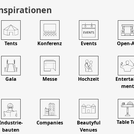
nspirationen
Tents
Konferenz
Events
Open-A
Gala
Messe
Hochzeit
Enterta
men
Table T
Industrie­
Companies
Beautyful
bauten
Venues