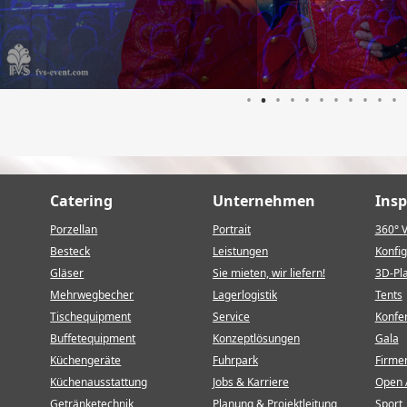
•
•
•
•
•
•
•
•
•
•
•
Catering
Unternehmen
Insp
Porzellan
Portrait
360° 
Besteck
Leistungen
Konfig
Gläser
Sie mieten, wir liefern!
3D-Pl
Mehrwegbecher
Lagerlogistik
Tents
Tischequipment
Service
Konfe
Buffetequipment
Konzeptlösungen
Gala
Küchengeräte
Fuhrpark
Firme
Küchenausstattung
Jobs & Karriere
Open 
Getränketechnik
Planung & Projektleitung
Sport