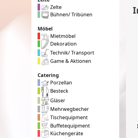
Zelte
I
Bühnen/ Tribünen
Möbel
Mietmöbel
Dekoration
Technik/ Transport
Game & Aktionen
Catering
Porzellan
Besteck
Gläser
Mehrwegbecher
Tischequipment
Buffetequipment
Küchengeräte