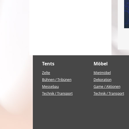
Tents
Möbel
Zelte
Mietmöbel
Bühnen / Tribünen
Dekoration
Messebau
Game / Aktionen
Technik / Transport
Technik / Transport