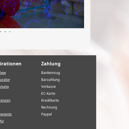
•
•
•
irationen
Zahlung
View
Bankeinzug
urator
Barzahlung
anung
Vorkasse
EC-Karte
renzen
Kreditkarte
Rechnung
nevents
Paypal
Air