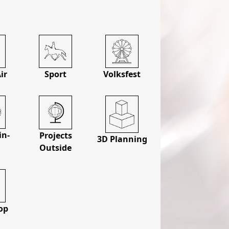
ir
Sport
Volksfest
in­
Projects
3D Planning
t
Outside
op