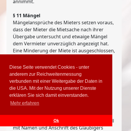
annimmt.
§ 11 Mängel
Mängelansprüche des Mieters setzen voraus,
dass der Mieter die Mietsache nach ihrer
Übergabe untersucht und etwaige Mängel
dem Vermieter unverzüglich angezeigt hat.
Eine Minderung der Miete ist ausgeschlossen,
wenn durch Umstände, die der Vermieter
nicht zu vertreten hat, die Nutzung der
Diese Seite verwendet Cookies - unter
Mietsache beeinträchtigt wird.
anderem zur Reichweitenmessung
verbunden mit einer Weitergabe der Daten in
§ 12 Pfändungen
die USA. Mit der Nutzung unserer Dienste
Bei Pfändungen oder sonstigen
erklären Sie sich damit einverstanden.
Zwangsvollstreckungsmaßnahmen, welche
Mehr erfahren
die Mietsache betreffen, ist der Mieter
verpflichtet, den Vermieter unverzüglich zu
benachrichtigen und das Pfändungsprotokoll
Ok
mit Namen und Anschrift des Gläubigers