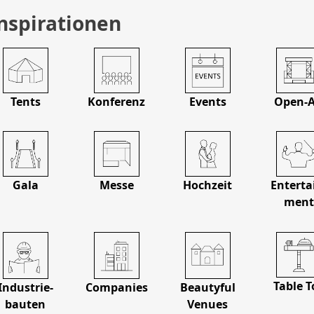
nspirationen
Tents
Konferenz
Events
Open-A
Gala
Messe
Hochzeit
Enterta
men
Table T
Industrie­
Companies
Beautyful
bauten
Venues