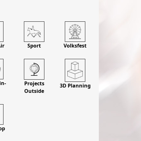
ir
Sport
Volksfest
in­
Projects
3D Planning
t
Outside
op