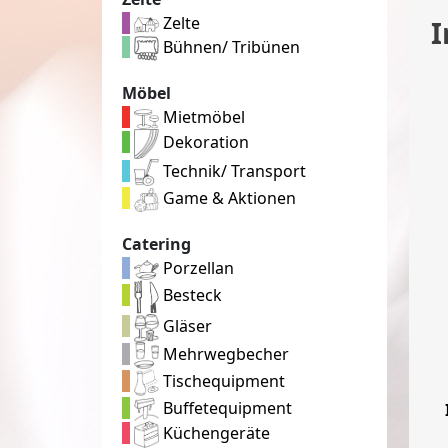
Zelte
I
Bühnen/ Tribünen
Möbel
Mietmöbel
Dekoration
Technik/ Transport
Game & Aktionen
Catering
Porzellan
Besteck
Gläser
Mehrwegbecher
Tischequipment
Buffetequipment
Küchengeräte