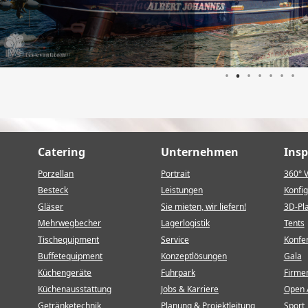
•
•
•
•
•
•
•
Catering
Unternehmen
Insp
Porzellan
Portrait
360° 
Besteck
Leistungen
Konfig
Gläser
Sie mieten, wir liefern!
3D-Pl
Mehrwegbecher
Lagerlogistik
Tents
Tischequipment
Service
Konfe
Buffetequipment
Konzeptlösungen
Gala
Küchengeräte
Fuhrpark
Firme
Küchenausstattung
Jobs & Karriere
Open 
Getränketechnik
Planung & Projektleitung
Sport