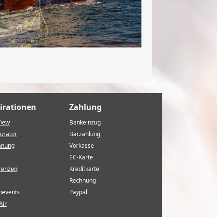
irationen
Zahlung
View
Bankeinzug
urator
Barzahlung
anung
Vorkasse
EC-Karte
renzen
Kreditkarte
Rechnung
nevents
Paypal
Air