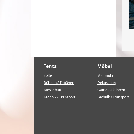
Tents
Möbel
Zelte
Mietmöbel
Bühnen / Tribünen
Dekoration
Messebau
Game / Aktionen
Technik / Transport
Technik / Transport