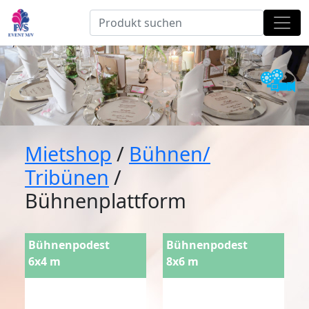
Mietshop
/
Bühnen/
Tribünen
/
Bühnenplattform
Bühnenpodest
Bühnenpodest
6x4 m
8x6 m