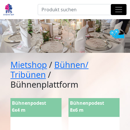
Mietshop
/
Bühnen/
Tribünen
/
Bühnenplattform
Bühnenpodest
Bühnenpodest
6x4 m
8x6 m