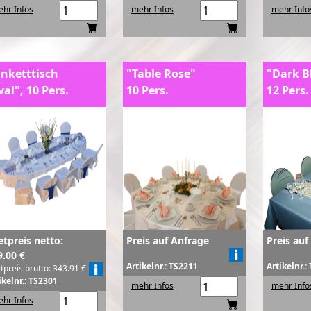
hr Infos
mehr Infos
mehr Info
nketttisch
"Table Rose"
"Dark B
val", 10 Pers.
10 Pers.
12 Pers.
etpreis netto:
Preis auf Anfrage
Preis auf
9.00 €
Artikelnr.: TS2211
Artikelnr.:
tpreis brutto: 343.91 €
ikelnr.: TS2301
mehr Infos
mehr Info
hr Infos