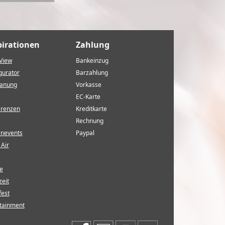
pirationen
Zahlung
View
Bankeinzug
gurator
Barzahlung
lanung
Vorkasse
EC-Karte
erenzen
Kreditkarte
Rechnung
enevents
Paypal
Air
e
eit
fest
tainment