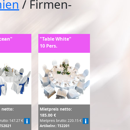
nien
/ Firmen-
cean"
"Table White"
10 Pers.
 netto:
Mietpreis netto:
185.00 €
rutto: 147.27 €
Mietpreis brutto: 220.15 €
 TS2021
Artikelnr.: TS2201