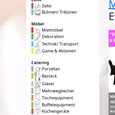
M
Zelte
E
Bühnen/ Tribünen
Möbel
Mietmöbel
"B
Dekoration
6 
Technik/ Transport
Game & Aktionen
Catering
Porzellan
Besteck
Gläser
Mehrwegbecher
Mi
Tischequipment
16
Buffetequipment
Mie
Küchengeräte
Art