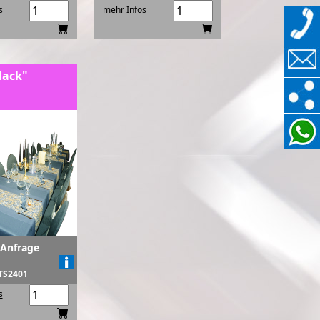
s
mehr Infos
lack"
 Anfrage
 TS2401
s