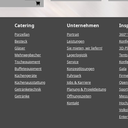
Catering
Unternehmen
Ins
Porzellan
Portrait
360° 
Besteck
Leistungen
Konfi
Gläser
Sie mieten, wir liefern!
3D-P
Mehrwegbecher
Lagerlogistik
Tents
Tischequipment
Service
Konf
Buffetequipment
Konzeptlösungen
Gala
Küchengeräte
Fuhrpark
Firm
Küchenausstattung
Jobs & Karriere
Open 
Getränketechnik
Planung & Projektleitung
Sport
Getränke
Öffnungszeiten
Mess
Kontakt
Hochz
Volks
Enter