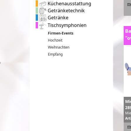
Küchenausstattung
me
Getränketechnik
Getränke
Tischsymphonien
Ba
Firmen-Events
"o
Hochzeit
Weihnachten
Empfang
Mi
28
Mie
Art
me