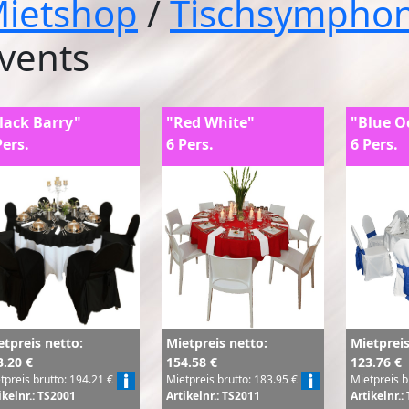
ietshop
/
Tischsympho
vents
lack Barry"
"Red White"
"Blue O
Pers.
6 Pers.
6 Pers.
etpreis netto:
Mietpreis netto:
Mietpreis
3.20 €
154.58 €
123.76 €
tpreis brutto: 194.21 €
Mietpreis brutto: 183.95 €
Mietpreis b
ikelnr.: TS2001
Artikelnr.: TS2011
Artikelnr.: