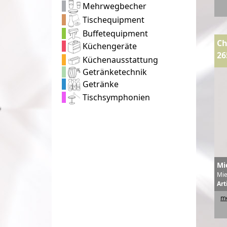
Mehrwegbecher
Tischequipment
Buffetequipment
Ch
Küchengeräte
26
Küchenausstattung
Getränketechnik
Getränke
Tischsymphonien
Mi
Mie
Art
me