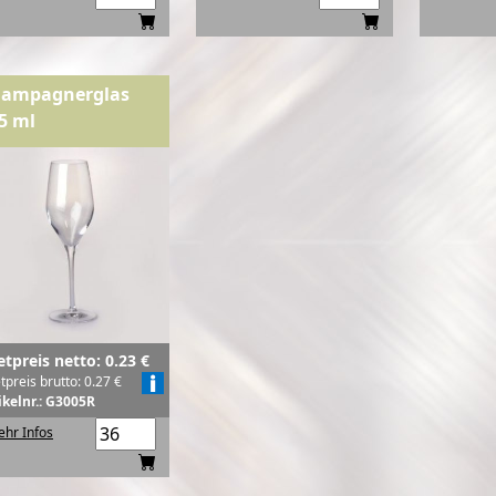
ampagnerglas
5 ml
etpreis netto: 0.23 €
tpreis brutto: 0.27 €
ikelnr.: G3005R
hr Infos