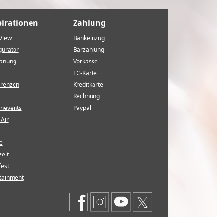
pirationen
Zahlung
View
Bankeinzug
gurator
Barzahlung
lanung
Vorkasse
EC-Karte
erenzen
Kreditkarte
Rechnung
enevents
Paypal
Air
e
eit
fest
tainment