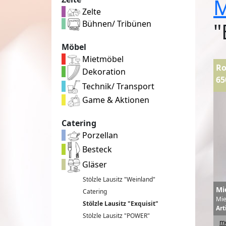
M
Zelte
"
Bühnen/ Tribünen
Möbel
Mietmöbel
Ro
Dekoration
65
Technik/ Transport
Game & Aktionen
Catering
Porzellan
Besteck
Gläser
Stölzle Lausitz "Weinland"
Mi
Catering
Mie
Stölzle Lausitz "Exquisit"
Art
Stölzle Lausitz "POWER"
me