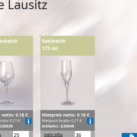
e Lausitz
inkelch
Sektkelch
175 ml
 netto: 0.18 €
Mietpreis netto: 0.18 €
rutto: 0.21 €
Mietpreis brutto: 0.21 €
: G3003R
Artikelnr.: G3004R
s
mehr Infos