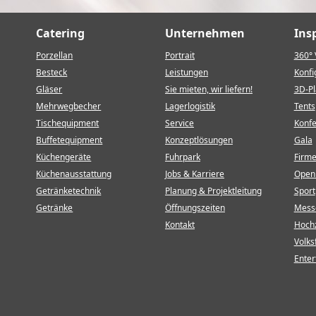
Catering
Unternehmen
Ins
Porzellan
Portrait
360° 
Besteck
Leistungen
Konfi
Gläser
Sie mieten, wir liefern!
3D-P
Mehrwegbecher
Lagerlogistik
Tents
Tischequipment
Service
Konf
Buffetequipment
Konzeptlösungen
Gala
Küchengeräte
Fuhrpark
Firm
Küchenausstattung
Jobs & Karriere
Open 
Getränketechnik
Planung & Projektleitung
Sport
Getränke
Öffnungszeiten
Mess
Kontakt
Hochz
Volks
Enter