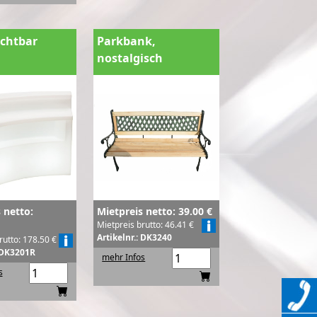
chtbar
Parkbank,
nostalgisch
 netto:
Mietpreis netto: 39.00 €
Mietpreis brutto: 46.41 €
Artikelnr.: DK3240
rutto: 178.50 €
: DK3201R
mehr Infos
s