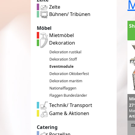
M
Zelte
Bühnen/ Tribünen
Sh
Möbel
Mietmöbel
Dekoration
Dekoration rustikal
Dekoration Stoff
Eventmodule
Dekoration Oktoberfest
Dekoration maritim
Nationalflaggen
Flaggen Bundesländer
Mi
Technik/ Transport
27
Mie
Game & Aktionen
Art
me
Catering
Porzellan