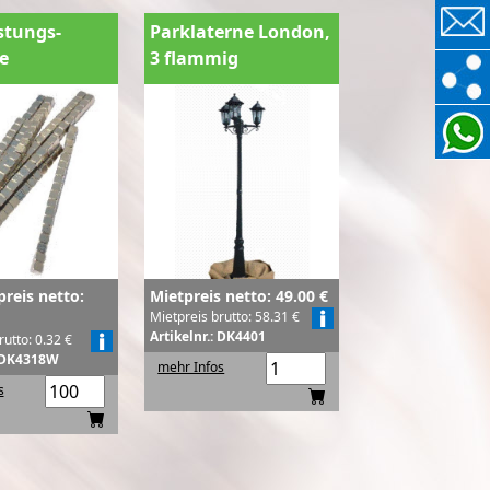
stungs-
Parklaterne London,
e
3 flammig
reis netto:
Mietpreis netto: 49.00 €
Mietpreis brutto: 58.31 €
Artikelnr.: DK4401
rutto: 0.32 €
: DK4318W
mehr Infos
s