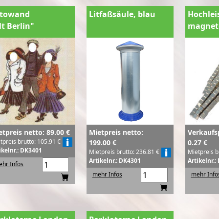
otowand
Litfaßsäule, blau
Hochlei
lt Berlin"
magnet
etpreis netto: 89.00 €
Mietpreis netto:
Verkaufsp
tpreis brutto: 105.91 €
199.00 €
0.27 €
ikelnr.: DK3401
Mietpreis brutto: 236.81 €
Mietpreis b
Artikelnr.: DK4301
Artikelnr.
hr Infos
mehr Infos
mehr Info