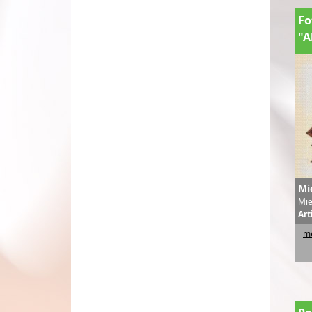
F
"A
Mi
Mie
Art
me