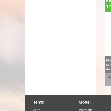
Pa
1 
Mi
Mie
Art
me
Tents
Möbel
Zelte
Mietmöbel