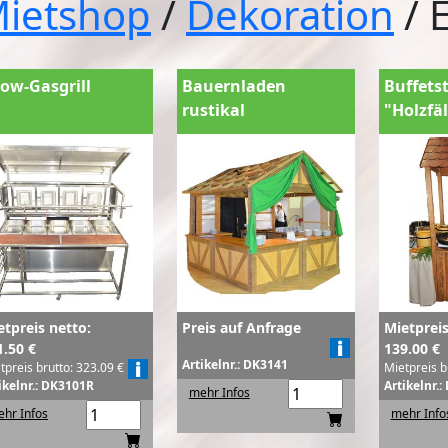
ietshop
/
Dekoration
/ 
ow-Gasgrill
Bauernladen
Buffets
rustikal
"Holzfäl
etpreis netto:
Preis auf Anfrage
Mietpreis
1.50 €
139.00 €
Artikelnr.: DK3141
tpreis brutto: 323.09 €
Mietpreis b
ikelnr.: DK3101R
Artikelnr.
mehr Infos
hr Infos
mehr Info