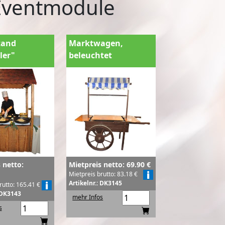
Eventmodule
tand
Marktwagen,
ler"
beleuchtet
 netto:
Mietpreis netto: 69.90 €
Mietpreis brutto: 83.18 €
Artikelnr.: DK3145
rutto: 165.41 €
: DK3143
mehr Infos
s