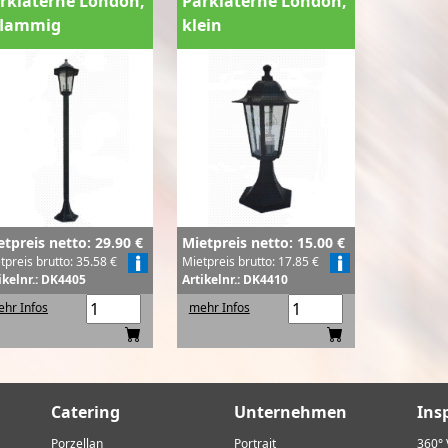
rklaterne London,
Parklaterne London,
flammig
klein
etpreis netto: 29.90 €
Mietpreis netto: 15.00 €
tpreis brutto: 35.58 €
Mietpreis brutto: 17.85 €
ikelnr.: DK4405
Artikelnr.: DK4410
hr Infos
mehr Infos
Catering
Unternehmen
Ins
Porzellan
Portrait
360° 