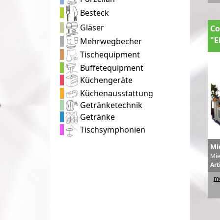
Besteck
Gläser
Co
"E
Mehrwegbecher
Tischequipment
Buffetequipment
Küchengeräte
Küchenausstattung
Getränketechnik
Getränke
Tischsymphonien
Mi
Mie
Art
me