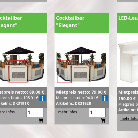
cktailbar
Cocktailbar
LED-Leu
legant"
"Elegant"
etpreis netto: 89.00 €
Mietpreis netto: 79.00 €
Mietpreis
tpreis brutto: 105.91 €
Mietpreis brutto: 94.01 €
150.00 €
ikelnr.: DK3191R
Artikelnr.: DK3192R
Mietpreis b
Artikelnr.
hr Infos
mehr Infos
mehr Info