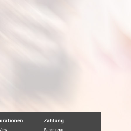
pirationen
Zahlung
View
Bankeinzug