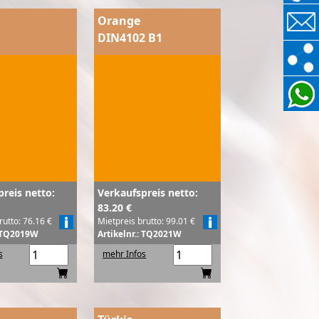
Orange
DIN4102 B1
reis netto:
Verkaufspreis netto:
83.20 €
rutto: 76.16 €
Mietpreis brutto: 99.01 €
: TQ2019W
Artikelnr.: TQ2021W
s
mehr Infos