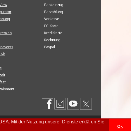
View
Bankeinzug
gurator
Barzahlung
lanung
Vorkasse
EC-Karte
erenzen
Kreditkarte
Rechnung
enevents
Paypal
Air
e
eit
fest
tainment
SA. Mit der Nutzung unserer Dienste erklären Sie
Ok