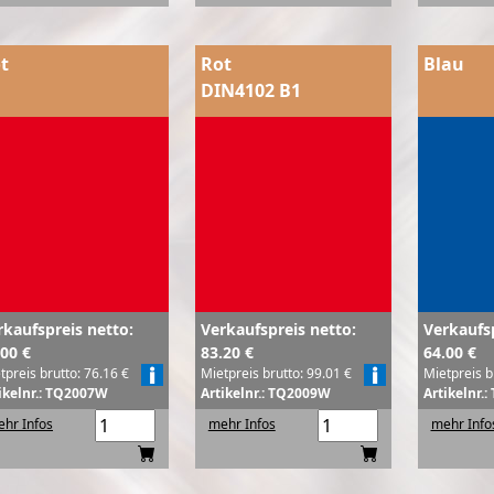
t
Rot
Blau
DIN4102 B1
rkaufspreis netto:
Verkaufspreis netto:
Verkaufsp
.00 €
83.20 €
64.00 €
tpreis brutto: 76.16 €
Mietpreis brutto: 99.01 €
Mietpreis b
ikelnr.: TQ2007W
Artikelnr.: TQ2009W
Artikelnr.
hr Infos
mehr Infos
mehr Info