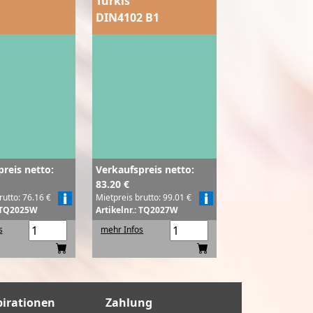
Türkis
DIN4102 B1
reis netto:
Verkaufspreis netto:
83.20 €
rutto: 76.16 €
Mietpreis brutto: 99.01 €
: TQ2025W
Artikelnr.: TQ2027W
s
mehr Infos
pirationen
Zahlung