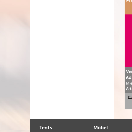
Pi
Ve
64
Mie
Art
me
Tents
Möbel