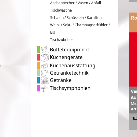
Aschenbecher / Vasen / Abfall
Tischwäsche
Ro
Schalen / Schüsseln / Karaffen
Wein- / Sekt- / Champagnerkühler /
Eis
Tischzubehör
Buffetequipment
Küchengeräte
Küchenausstattung
Getränketechnik
Getränke
Tischsymphonien
Ve
64
Mie
Art
me