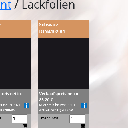
nt
/ Lackfolien
z
Schwarz
DIN4102 B1
reis netto:
Verkaufspreis netto:
83.20 €
rutto: 76.16 €
Mietpreis brutto: 99.01 €
: TQ2004W
Artikelnr.: TQ2006W
s
mehr Infos