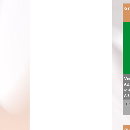
G
Ve
64
Mie
Art
me