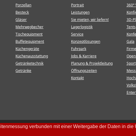
Porzellan
Portrait
360° 
Besteck
Leistungen
Konfi
Gläser
Sie mieten, wir liefern!
3D-P
Mehrwegbecher
Lagerlogistik
Tents
Tischequipment
Service
Konf
Buffetequipment
Konzeptlösungen
Gala
Küchengeräte
Fuhrpark
Firm
Küchenausstattung
Jobs & Karriere
Open 
Getränketechnik
Planung & Projektleitung
Sport
Getränke
Öffnungszeiten
Mess
Kontakt
Hochz
Volks
Enter
itenmessung verbunden mit einer Weitergabe der Daten in die U
Impressum
Datenschutz
AGB
Widerrufsrecht