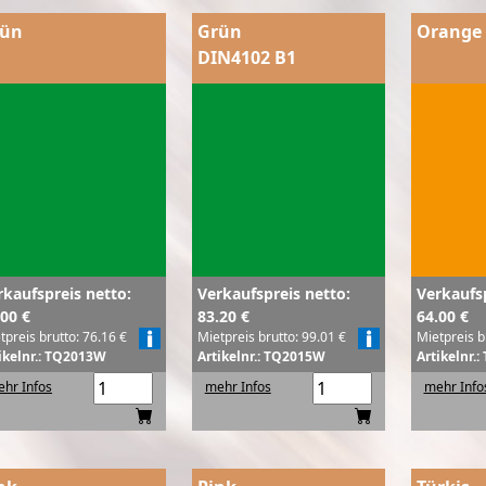
rün
Grün
Orange
DIN4102 B1
rkaufspreis netto:
Verkaufspreis netto:
Verkaufsp
.00 €
83.20 €
64.00 €
tpreis brutto: 76.16 €
Mietpreis brutto: 99.01 €
Mietpreis b
ikelnr.: TQ2013W
Artikelnr.: TQ2015W
Artikelnr.
hr Infos
mehr Infos
mehr Info