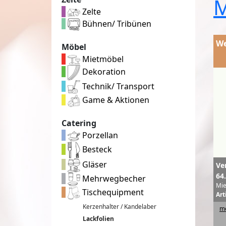
M
Zelte
Bühnen/ Tribünen
We
Möbel
Mietmöbel
Dekoration
Technik/ Transport
Game & Aktionen
Catering
Porzellan
Besteck
Gläser
Ve
64
Mehrwegbecher
Mie
Tischequipment
Art
Kerzenhalter / Kandelaber
me
Lackfolien