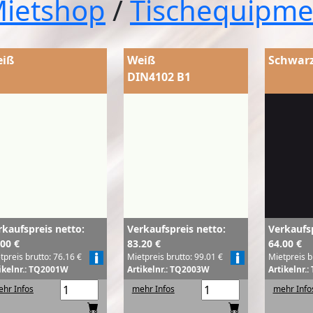
ietshop
/
Tischequipme
iß
Weiß
Schwar
DIN4102 B1
rkaufspreis netto:
Verkaufspreis netto:
Verkaufsp
.00 €
83.20 €
64.00 €
tpreis brutto: 76.16 €
Mietpreis brutto: 99.01 €
Mietpreis b
ikelnr.: TQ2001W
Artikelnr.: TQ2003W
Artikelnr.
hr Infos
mehr Infos
mehr Info