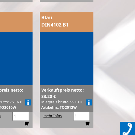
Blau
DIN4102 B1
reis netto:
Verkaufspreis netto:
83.20 €
rutto: 76.16 €
Mietpreis brutto: 99.01 €
: TQ2010W
Artikelnr.: TQ2012W
s
mehr Infos