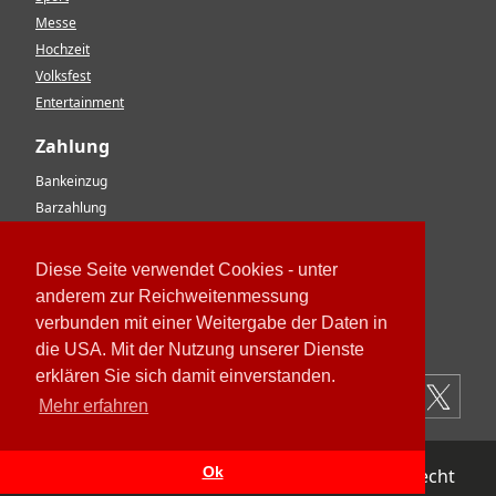
Messe
Hochzeit
Volksfest
Entertainment
Zahlung
Bankeinzug
Barzahlung
Vorkasse
EC-Karte
Diese Seite verwendet Cookies - unter
Kreditkarte
anderem zur Reichweitenmessung
Rechnung
verbunden mit einer Weitergabe der Daten in
Paypal
die USA. Mit der Nutzung unserer Dienste
erklären Sie sich damit einverstanden.
Mehr erfahren
Ok
Impressum
Datenschutz
AGB
Widerrufsrecht